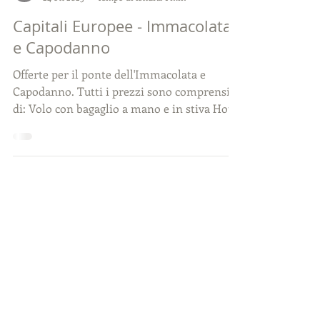
Lepintours & Marocco
24 ott 2023
Tempo di lettura: 1 min
Capitali Europee - Immacolata
e Capodanno
Offerte per il ponte dell'Immacolata e
Capodanno. Tutti i prezzi sono comprensivi
di: Volo con bagaglio a mano e in stiva Hotel
3 o 4...