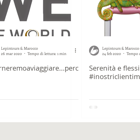
Lepintours & Marocco
Lepintours & Marocco
26 mar 2020
Tempo di lettura: 1 min
24 feb 2020
Tempo d
rneremoaviaggiare...perc
Serenità e flessi
#inostriclienti