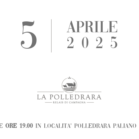
5
APRILE
2025
LE
ORE 19.00
IN LocalitA' Polledrara Paliano 