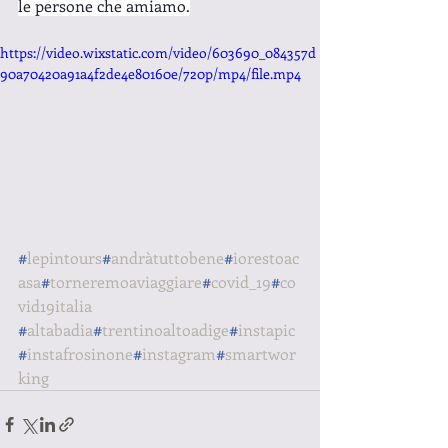
le persone che amiamo.
https://video.wixstatic.com/video/603690_084357d
90a70420a91a4f2de4e80160e/720p/mp4/file.mp4
#
lepintours
#
andràtuttobene
#
iorestoac
asa
#
torneremoaviaggiare
#
covid_19
#
co
vid19italia
#
altabadia
#
trentinoaltoadige
#
instapic
#
instafrosinone
#
instagram
#
smartwor
king