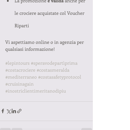
La promozione 
è valida
 anche per 
le crociere acquistate col Voucher 
Riparti
Vi aspettiamo online o in agenzia per 
qualsiasi informazione!
#lepintours
#speravodepartìprima
#costacrociere
#costasmeralda
#mediterraneo
#costasafetyprotocol
#cruisinagain
#inostriclientimeritanodipiu