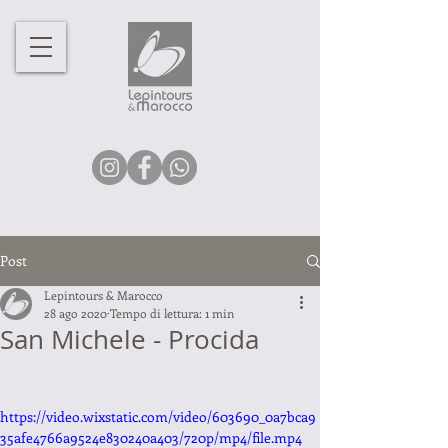
Post
Lepintours & Marocco
28 ago 2020
Tempo di lettura: 1 min
San Michele - Procida
https://video.wixstatic.com/video/603690_0a7bca9
35afe4766a9524e830240a403/720p/mp4/file.mp4