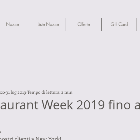
Nozze
Liste Nozze
Offerte
Gift Card
cco
31 lug 2019
Tempo di lettura: 2 min
aurant Week 2019 fino a
9
nostri clienti a New York!