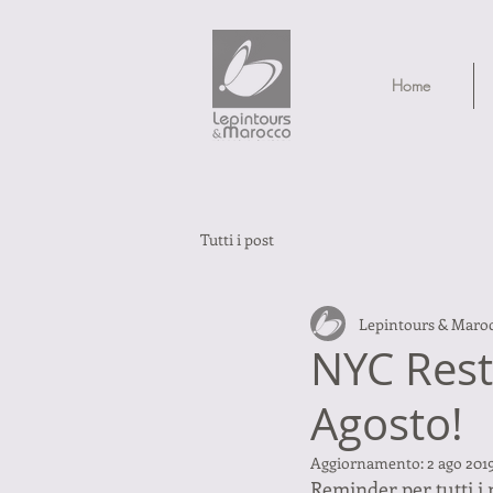
Home
Tutti i post
Lepintours & Maro
NYC Rest
Agosto!
Aggiornamento:
2 ago 201
Reminder per tutti i 