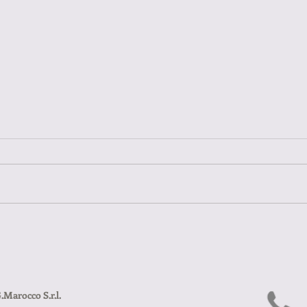
Mist
Esperienze su misura da
vivere almeno una volta
nella vita
.Marocco S.r.l.