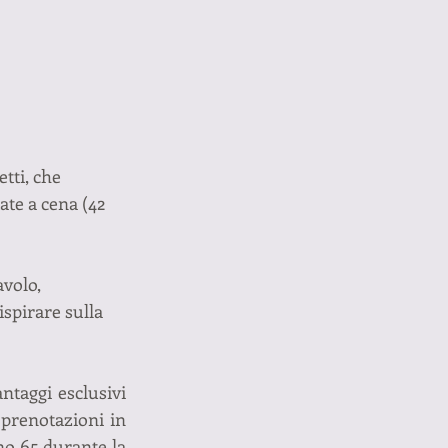
tti, che 
ate a cena (42 
volo, 
ispirare sulla 
taggi esclusivi 
e prenotazioni in 
no 65 durante la 