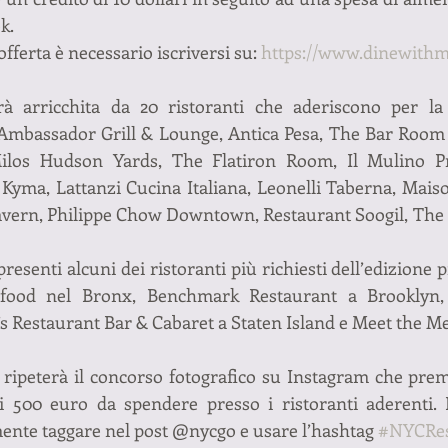
k.
offerta è necessario iscriversi su: 
https://www.dinewith
à arricchita da 20 ristoranti che aderiscono per la 
Ambassador Grill & Lounge, Antica Pesa, The Bar Room 
 Milos Hudson Yards, The Flatiron Room, Il Mulino P
 Kyma, Lattanzi Cucina Italiana, Leonelli Taberna, Maison
avern, Philippe Chow Downtown, Restaurant Soogil, The 
esenti alcuni dei ristoranti più richiesti dell’edizione
afood nel Bronx, Benchmark Restaurant a Brooklyn,
 Restaurant Bar & Cabaret a Staten Island e Meet the M
ripeterà il concorso fotografico su Instagram che premie
i 500 euro da spendere presso i ristoranti aderenti. P
nte taggare nel post @nycgo e usare l’hashtag 
#NYCRes