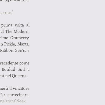
mc.com/
prima volta al 
al The Modern, 
rime–Gramercy, 
 Pickle, Marta, 
Ribbon, SenYa e 
 precedente come 
 Boulud Sud a 
eat nel Queens.
rà il vincitore 
er partecipare, 
taurantWeek
.