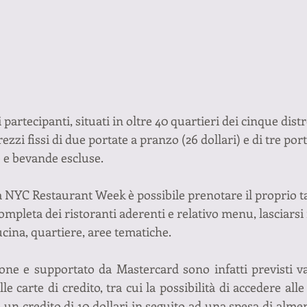
 partecipanti, situati in oltre 40 quartieri dei cinque distre
zi fissi di due portate a pranzo (26 dollari) e di tre port
e e bevande escluse.
lla NYC Restaurant Week è possibile prenotare il proprio ta
completa dei ristoranti aderenti e relativo menu, lasciarsi 
cucina, quartiere, aree tematiche.
ione e supportato da Mastercard sono infatti previsti van
elle carte di credito, tra cui la possibilità di accedere all
e un credito di 10 dollari in seguito ad una spesa di alme