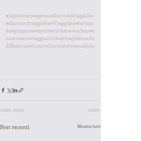
#lepintours
#agenziadiamondviaggidea
#diamondviaggidea
#Viaggidea
#turisan
da
#giappone
#kyoto
#ryokan
#machiya
#i
nostrisonoviaggiunici
#idettaglifannola
differenza
#inostriclientimeritanodipiu
Post recenti
Mostra tutti