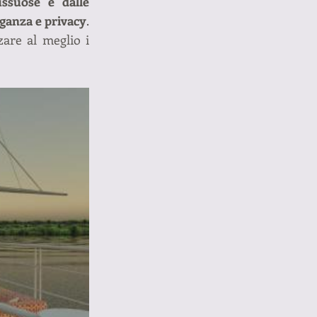
ssuose e dalle 
ganza e privacy
. 
are al meglio i 