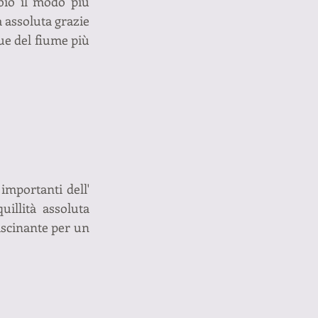
io il modo più 
 assoluta grazie 
e del fiume più 
mportanti dell' 
llità assoluta 
scinante per un 