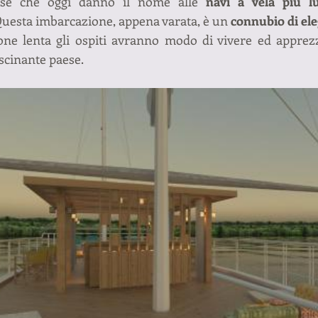
ose che oggi danno il nome alle 
navi a vela più lu
Questa imbarcazione, appena varata, è un 
connubio di ele
one lenta gli ospiti avranno modo di vivere ed apprezz
ascinante paese. 