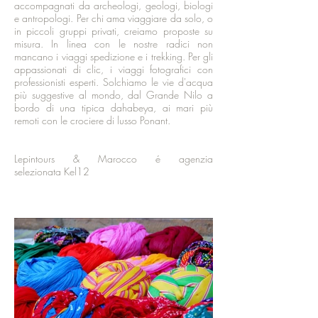
accompagnati da archeologi, geologi, biologi
e antropologi. Per chi ama viaggiare da solo, o
in piccoli gruppi privati, creiamo proposte su
misura. In linea con le nostre radici non
mancano i viaggi spedizione e i trekking. Per gli
appassionati di clic, i viaggi fotografici con
professionisti esperti. Solchiamo le vie d'acqua
più suggestive al mondo, dal Grande Nilo a
bordo di una tipica dahabeya, ai mari più
remoti con le crociere di lusso Ponant.
Lepintours & Marocco é agenzia
selezionata
Kel12