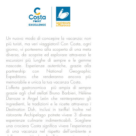
Un nuovo modo di concepire la vacanza: non
più turisti, ma veri viaggiatori!
Con Costa, ogni
giorno, vi porteremo alla scoperta d
i una meta
diversa, da scoprire ed esplorare attraverso l
e
escursioni più lunghe di sempre e le gemme
nascoste. Esperienze autentiche, grazie alla
partnership con National Geographic
Expeditions. che renderanno ancora più
memorabile e unica la tua vacanza Costa.
L'offerta gastronomica più ampia di sempre
grazie agli chef stellati Bruno Barbieri, Hélène
Darroze e Ángel León che reinterpretano gli
ingredienti, le tradizioni e le ricette attraverso i
Destination Dish, inclusi in tariffa! Inoltre nel
ristorante Archipelago potrete vivere 3 diverse
esperienze culinarie indimenticabili. Scegliere
una crociera Costa significa vivere l’esperienza
di una vacanza nel rispetto dell’ambiente e