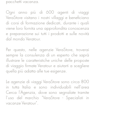
pacchetti vacanza.
Ogni anno più di 600 agenti di viaggi
VeraStore visitano i nostri villaggi e beneficiano
di corsi di formazione dedicati, durante i quali
viene loro fornita una approfondita conoscenza
e preparazione sui tutti i prodotti e sulle novità
dal mondo Veratour.
Per questo, nelle agenzie VeraStore, troverai
sempre la consulenza di un esperto che saprà
illustrare le caratteristiche uniche delle proposte
di viaggio firmate Veratour e aiutarti a scegliere
quella più adatta alle tue esigenze.
Le agenzie di viaggi VeraStore sono circa 800
in tutta Italia e sono individuabili nell'area
Cerca l'Agenzia, dove sono segnalate tramite
l’uso del marchio "VeraStore - Specialisti in
vacanze Veratour".