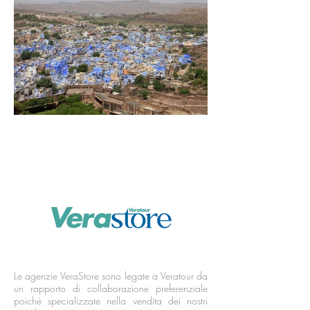
Le agenzie VeraStore sono legate a Veratour da
un rapporto di collaborazione preferenziale
poiché specializzate nella vendita dei nostri